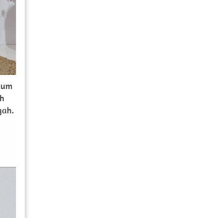
ium 
h 
gah.