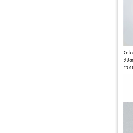
Cel
dile
can