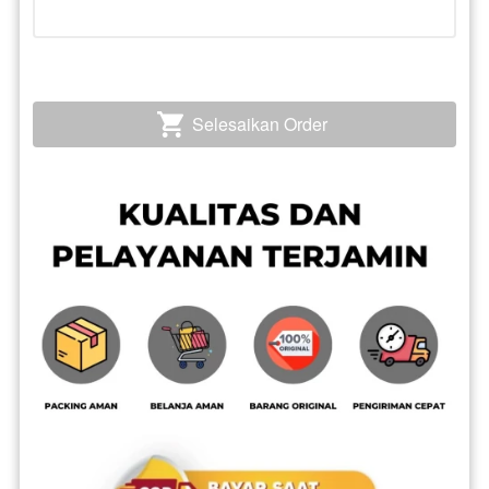
Selesaikan Order
`