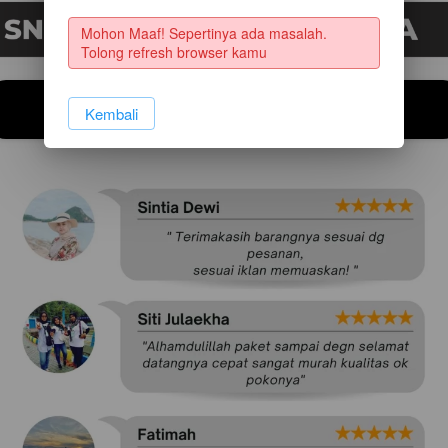
Mohon Maaf! Sepertinya ada masalah. 
Tolong refresh browser kamu
TESTIMONI KONSUMEN
`
Kembali