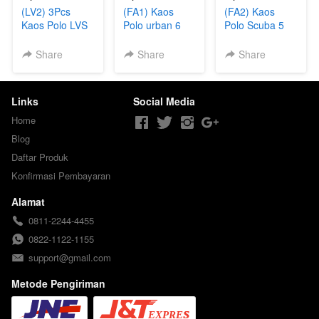
(LV2) 3Pcs
(FA1) Kaos
(FA2) Kaos
Kaos Polo LVS
Polo urban 6
Polo Scuba 5
Pcs
Pcs
Share
Share
Share
Links
Social Media
Home
Blog
Daftar Produk
Konfirmasi Pembayaran
Alamat
0811-2244-4455
0822-1122-1155
support@gmail.com
Metode Pengiriman