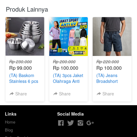
Produk Lainnya
Rp 230.000
Rp 200.000
Rp 220.000
Rp 99.000
Rp 100.000
Rp 100.000
(TA) Baskom
(TA) 3pcs Jaket
(TA) Jeans
Stainless 6 pcs
Olahraga Anti
Broadshort
UV
Pants 5 Pcs
Share
Share
Share
Links
Social Media
Home
Blog