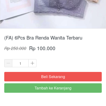
(FA) 6Pcs Bra Renda Wanita Terbaru
Rp 100.000
Rp 250.000
Beli Sekarang
`
Tambah ke Keranjang
`