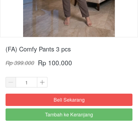
(FA) Comfy Pants 3 pcs
Rp 100.000
Rp 399.000
Beli Sekarang
`
Tambah ke Keranjang
`