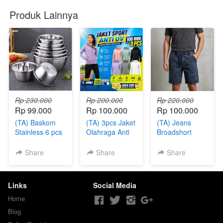
Produk Lainnya
Rp 230.000
Rp 200.000
Rp 220.000
Rp 99.000
Rp 100.000
Rp 100.000
(TA) Baskom
(TA) 3pcs Jaket
(TA) Jeans
Stainless 6 pcs
Olahraga Anti
Broadshort
UV
Pants 5 Pcs
Share
Share
Share
Links
Social Media
Home
Blog