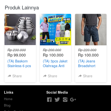
Produk Lainnya
Rp 230.000
Rp 200.000
Rp 220.000
Rp 99.000
Rp 100.000
Rp 100.000
(TA) Baskom
(TA) 3pcs Jaket
(TA) Jeans
Stainless 6 pcs
Olahraga Anti
Broadshort
UV
Pants 5 Pcs
Share
Share
Share
Links
Social Media
Home
Blog