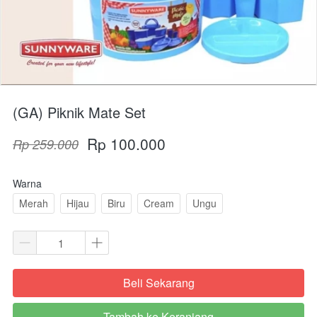
(GA) Piknik Mate Set
Rp 100.000
Rp 259.000
Warna
Merah
Hijau
Biru
Cream
Ungu
Beli Sekarang
`
Tambah ke Keranjang
`