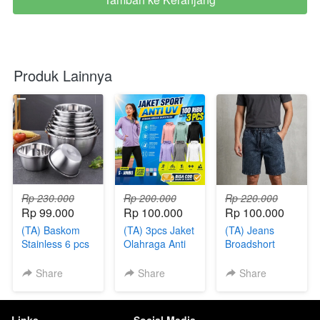
Produk Lainnya
Rp 230.000
Rp 200.000
Rp 220.000
Rp 99.000
Rp 100.000
Rp 100.000
(TA) Baskom
(TA) 3pcs Jaket
(TA) Jeans
Stainless 6 pcs
Olahraga Anti
Broadshort
UV
Pants 5 Pcs
Share
Share
Share
Links
Social Media