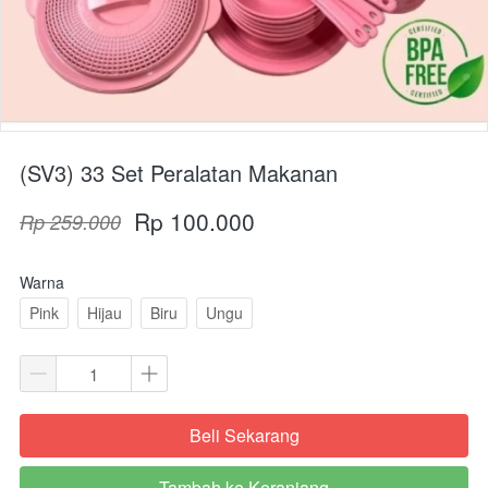
(SV3) 33 Set Peralatan Makanan
Rp 100.000
Rp 259.000
Warna
Pink
Hijau
Biru
Ungu
Beli Sekarang
`
Tambah ke Keranjang
`