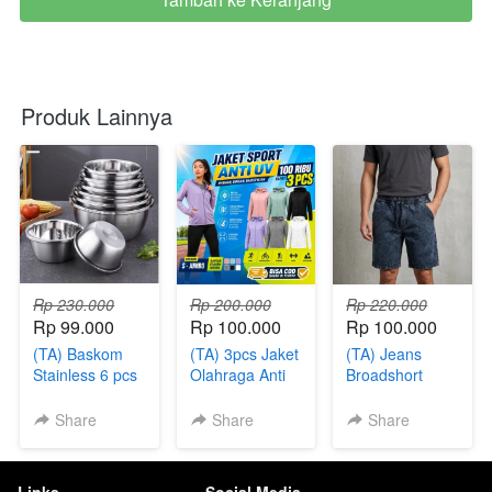
Produk Lainnya
Rp 230.000
Rp 200.000
Rp 220.000
Rp 99.000
Rp 100.000
Rp 100.000
(TA) Baskom
(TA) 3pcs Jaket
(TA) Jeans
Stainless 6 pcs
Olahraga Anti
Broadshort
UV
Pants 5 Pcs
Share
Share
Share
Links
Social Media