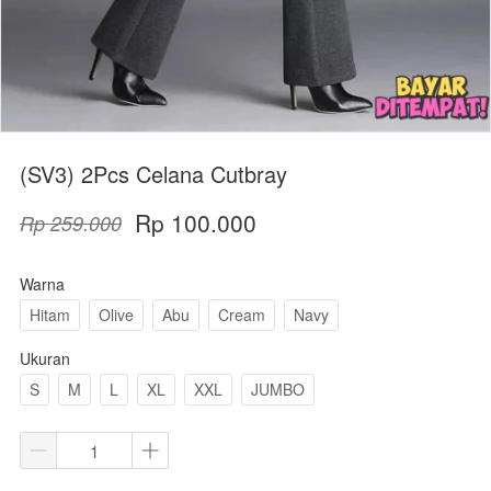
(SV3) 2Pcs Celana Cutbray
Rp 100.000
Rp 259.000
Warna
Hitam
Olive
Abu
Cream
Navy
Ukuran
S
M
L
XL
XXL
JUMBO