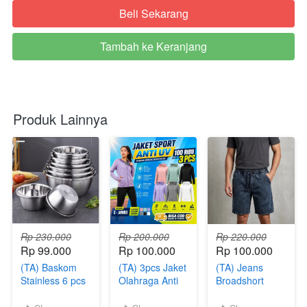
Beli Sekarang
`
Tambah ke Keranjang
`
Produk Lainnya
Rp 230.000
Rp 200.000
Rp 220.000
Rp 99.000
Rp 100.000
Rp 100.000
(TA) Baskom
(TA) 3pcs Jaket
(TA) Jeans
Stainless 6 pcs
Olahraga Anti
Broadshort
UV
Pants 5 Pcs