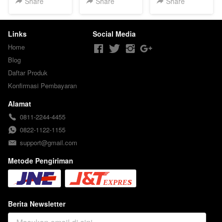
Share
Share
Share
Links
Social Media
Home
Blog
Daftar Produk
Konfirmasi Pembayaran
Alamat
0811-2244-4455
0822-1122-1155
support@gmail.com
Metode Pengiriman
Berita Newsletter