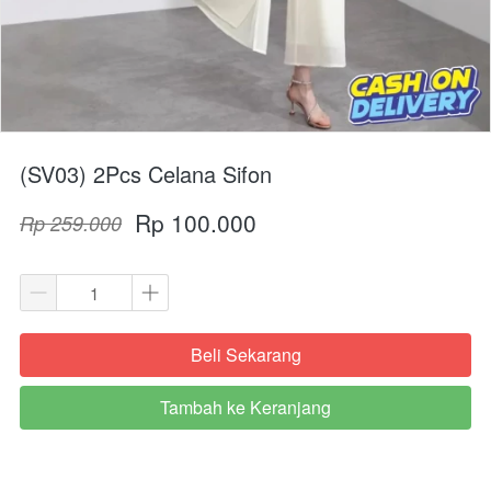
(SV03) 2Pcs Celana Sifon
Rp 100.000
Rp 259.000
Beli Sekarang
`
Tambah ke Keranjang
`