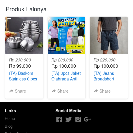
Produk Lainnya
Rp 230.000
Rp 200.000
Rp 220.000
Rp 99.000
Rp 100.000
Rp 100.000
(TA) Baskom
(TA) 3pcs Jaket
(TA) Jeans
Stainless 6 pcs
Olahraga Anti
Broadshort
UV
Pants 5 Pcs
Share
Share
Share
Links
Social Media
Home
Blog