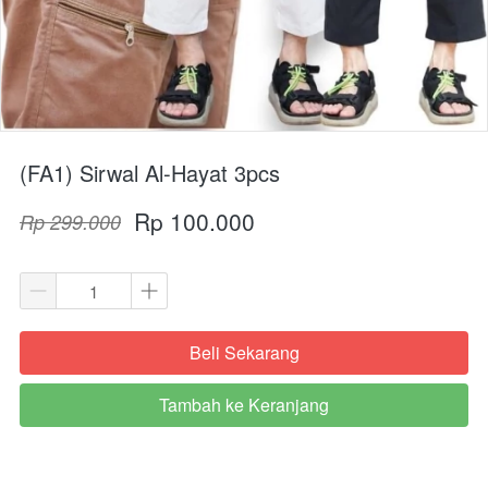
(FA1) Sirwal Al-Hayat 3pcs
Rp 100.000
Rp 299.000
Beli Sekarang
`
Tambah ke Keranjang
`