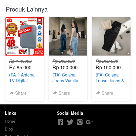
Produk Lainnya
Rp 170.000
Rp 200.000
Rp 299.000
Rp 85.000
Rp 100.000
Rp 100.000
(FA1) Antena
(TA) Celana
(FA) Celana
TV Digital
Jeans Wanita
Loose Jeans 3
Stretch 3pcs
Pcs
Share
Share
Share
Links
Social Media
Home
Blog