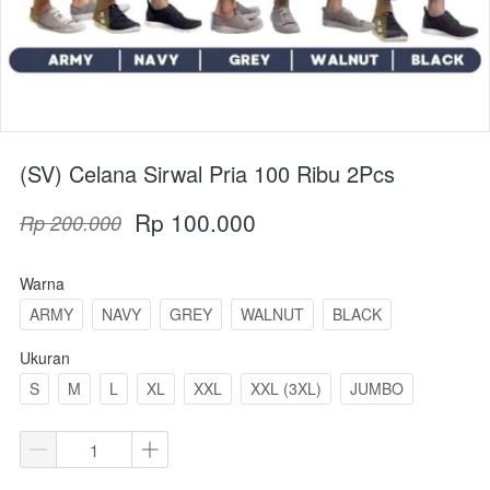
(SV) Celana Sirwal Pria 100 Ribu 2Pcs
Rp 100.000
Rp 200.000
Warna
ARMY
NAVY
GREY
WALNUT
BLACK
Ukuran
S
M
L
XL
XXL
XXL (3XL)
JUMBO