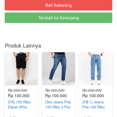
Beli Sekarang
`
Tambah ke Keranjang
`
Produk Lainnya
Rp 200.000
Rp 300.000
Rp 200.000
Rp 100.000
Rp 100.000
Rp 100.000
(FA) 100 Ribu
(S4) Jeans Pria
(FB 1) Jeans
Dapat 4Pcs
100 Ribu 3 Pcs
Pria 100 Ribu
Celana
3Pcs