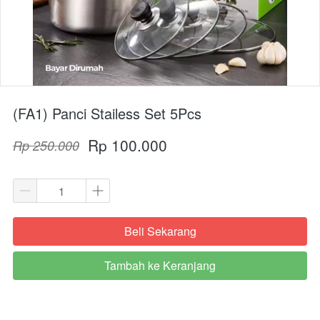
(FA1) Panci Stailess Set 5Pcs
Rp 100.000
Rp 250.000
Beli Sekarang
`
Tambah ke Keranjang
`