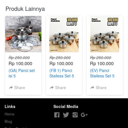
Produk Lainnya
Rp 250.000
Rp 250.000
Rp 250.000
Rp 100.000
Rp 100.000
Rp 100.000
(GA) Panci set
(FB 1) Panci
(EV) Panci
isi 5
Stailess Set 5
Stailess Set 5
Share
Share
Share
Links
Social Media
Home
Blog