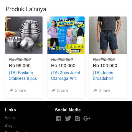
Produk Lainnya
Rp 230.000
Rp 200.000
Rp 220.000
Rp 99.000
Rp 100.000
Rp 100.000
(TA) Baskom
(TA) 3pcs Jaket
(TA) Jeans
Stainless 6 pcs
Olahraga Anti
Broadshort
UV
Pants 5 Pcs
Share
Share
Share
Links
Social Media
Home
Blog