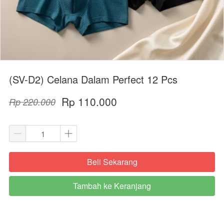
(SV-D2) Celana Dalam Perfect 12 Pcs
Rp 110.000
Rp 220.000
Beli Sekarang
`
Tambah ke Keranjang
`