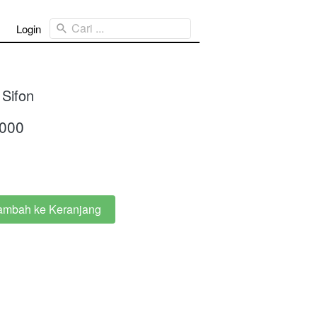
Cari ...
Login
 Sifon
.000
ambah ke Keranjang