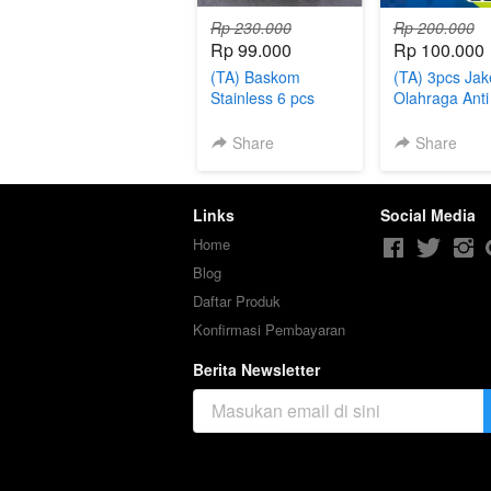
Rp 230.000
Rp 200.000
Rp 99.000
Rp 100.000
(TA) Baskom
(TA) 3pcs Jak
Stainless 6 pcs
Olahraga Ant
Share
Share
Links
Social Media
Home
Blog
Daftar Produk
Konfirmasi Pembayaran
Berita Newsletter