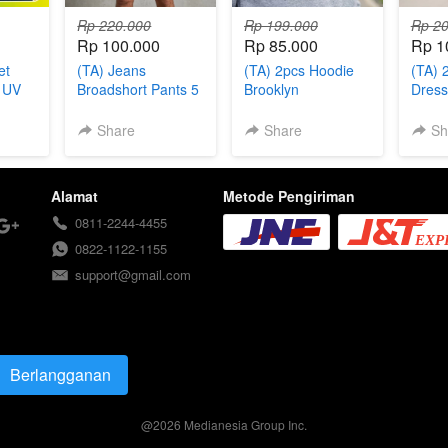
Rp 220.000
Rp 199.000
Rp 20
Rp 100.000
Rp 85.000
Rp 1
et
(TA) Jeans
(TA) 2pcs Hoodie
(TA) 
i UV
Broadshort Pants 5
Brooklyn
Dress
Pcs
Share
Share
Sh
Alamat
Metode Pengiriman
0811-2244-4455
0822-1122-1155
support@gmail.com
Berlangganan
`
@
2026
Medianesia Group Inc.