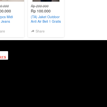
0.000
Rp 200.000
00.000
Rp 100.000
2pcs Midi
(TA) Jaket Outdoor
 Jeans
Anti Air Beli 1 Gratis
1
are
Share