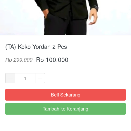
(TA) Koko Yordan 2 Pcs
Rp 100.000
Rp 299.000
Beli Sekarang
`
Tambah ke Keranjang
`