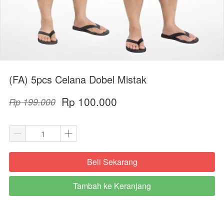
(FA) 5pcs Celana Dobel Mistak
Rp 100.000
Rp 199.000
Beli Sekarang
`
Tambah ke Keranjang
`