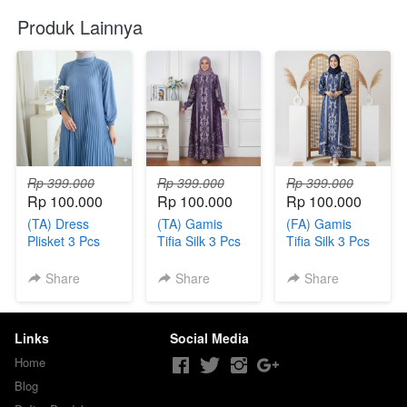
Produk Lainnya
Rp 399.000
Rp 399.000
Rp 399.000
Rp 100.000
Rp 100.000
Rp 100.000
(TA) Dress
(TA) Gamis
(FA) Gamis
Plisket 3 Pcs
Tifia Silk 3 Pcs
Tifia Silk 3 Pcs
Share
Share
Share
Links
Social Media
Home
Blog