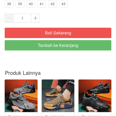
38
39
40
41
42
43
Beli Sekarang
`
Tambah ke Keranjang
`
Produk Lainnya