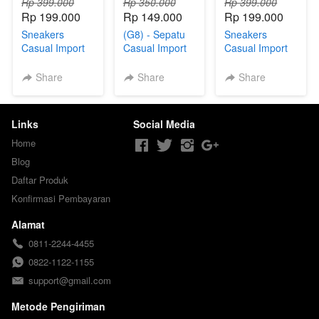
Rp 399.000
Rp 350.000
Rp 399.000
Rp 199.000
Rp 149.000
Rp 199.000
Sneakers
(G8) - Sepatu
Sneakers
Casual Import
Casual Import
Casual Import
K41 Gratis
K32 + Kaos
K41 Gratis
Kaos Kaki
Kaki
Kaos Kaki
Share
Share
Share
Links
Social Media
Home
Blog
Daftar Produk
Konfirmasi Pembayaran
Alamat
0811-2244-4455
0822-1122-1155
support@gmail.com
Metode Pengiriman