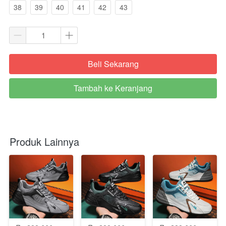
38
39
40
41
42
43
Beli Sekarang
`
Tambah ke Keranjang
`
Produk Lainnya