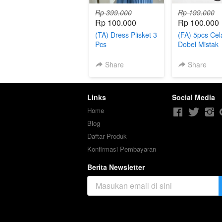
Rp 399.000
Rp 199.000
Rp 100.000
Rp 100.000
(TA) Dress Plisket 3
(FA) 5pcs Ce
Pcs
Dobel Mistak
Share
Share
Links
Social Media
Home
Blog
Daftar Produk
Konfirmasi Pembayaran
Berita Newsletter