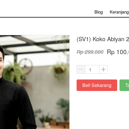
Blog
Keranjang
(SV1) Koko Abiyan 
Rp 100
Rp 299.000
Beli Sekarang
T
`
`