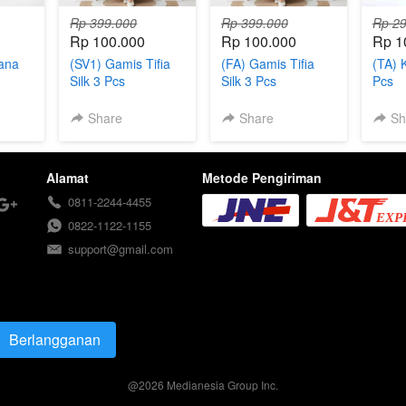
Rp 399.000
Rp 399.000
Rp 29
Rp 100.000
Rp 100.000
Rp 1
lana
(SV1) Gamis Tifia
(FA) Gamis Tifia
(TA) 
Silk 3 Pcs
Silk 3 Pcs
Pcs
Share
Share
Sh
Alamat
Metode Pengiriman
0811-2244-4455
0822-1122-1155
support@gmail.com
Berlangganan
`
@
2026
Medianesia Group Inc.