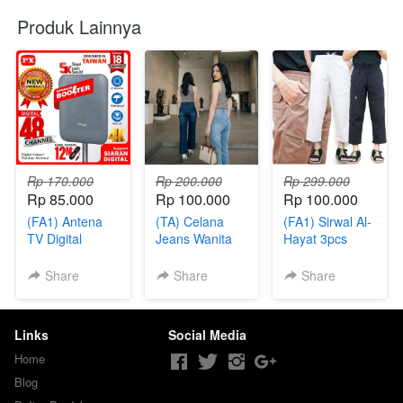
Produk Lainnya
Rp 170.000
Rp 200.000
Rp 299.000
Rp 85.000
Rp 100.000
Rp 100.000
(FA1) Antena
(TA) Celana
(FA1) Sirwal Al-
TV Digital
Jeans Wanita
Hayat 3pcs
Stretch 3pcs
Share
Share
Share
Links
Social Media
Home
Blog