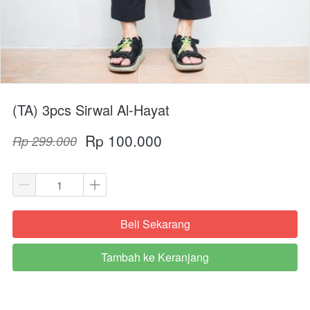
(TA) 3pcs Sirwal Al-Hayat
Rp 100.000
Rp 299.000
Beli Sekarang
`
Tambah ke Keranjang
`